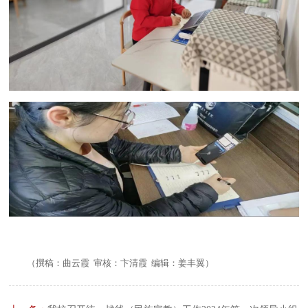
（撰稿：曲云霞 审核：卞清霞 编辑：姜丰翼）