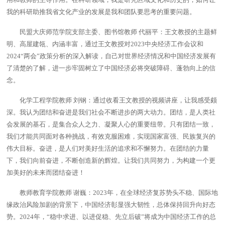
用和教师的主导作用。在科研领域，我是研究区域文化和历史的，如何让
我的科研助推我省文化产业的发展是我和团队要思考的重要问题。
民盟大庆师范学院支部主委、图书馆教师 代丽平：
王文教授的主题鲜
明、高屋建瓴、内涵丰富，通过王文教授对2023中央经济工作会议和
2024“两会”政策分析的深入解读，自己对世界经济情况和中国经济发展有
了清楚的了解，进一步牢固树立了中国经济必将突破障碍、蓬勃向上的信
念。
化学工程学院教师 刘钢：
通过收看王文教授的视频讲座，让我感受颇
深。我认为团结和奋进是我们社会不断进步的两大动力。团结，是人类社
会发展的基石，是集合众人之力、凝聚人心的重要纽带。只有团结一致，
我们才能共同面对各种挑战，有效克服困难，实现国家富强、民族复兴的
伟大目标。奋进，是人们对美好生活的追求和不懈努力。在团结的力量
下，我们向前奋进，不断创造新的辉煌。让我们共同努力，为构建一个更
加美好的未来而团结奋进！
教师教育学院教师 谢巍：
2023年，在全球经济复苏势头不稳、国际地
缘政治风险加剧的背景下，中国经济彰显强大韧性，总体保持回升向好态
势。2024年，“稳中求进、以进促稳、先立后破”将成为中国经济工作的总