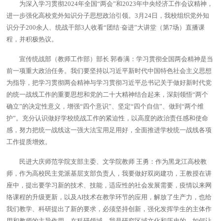
为深入学习贯彻2024年全国“两会”和2023年中央经济工作会议精神，
进一步强化高校党外知识分子思想政治引领。3月24日，我校组织党外知
识分子200余人、统战干部3人收看“团结·奋进”大讲堂（第7场）直播课
程，并积极热议。
宣传统战部（教师工作部）部长 郭春满：
学习贯彻全国两会精神是当
前一项重大政治任务。我们要坚持以习近平新时代中国特色社会主义思想
为指导，把学习贯彻两会精神与学习贯彻习近平总书记关于做好新时代党
的统一战线工作的重要思想和党的二十大精神结合起来，深刻领悟“两个
确立”的决定性意义，增强“四个意识”、坚定“四个自信”、做到“两个维
护”。充分认识做好学校统战工作的紧迫性，以高度的政治责任感和使命
感，努力把统一战线这一强大法宝用足用好，全面推进学校统一战线各项
工作提质增效。
民进大庆师范学院支部主委、文学院教师 王勇：
作为黑龙江高校教
师，作为高校民主党派基层支部负责人，我要做好双岗建功，王教授在讲
座中，提出要学习新的技术、技能，适应性的社会发展需要，疫情以来网
络课程的升级更新，以及AI技术在教学环节的应用，解放了生产力，也给
我们教学、科研提出了新的要求，必须坚持创新，强化发挥学生的主体作