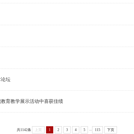
术论坛
识教育教学展示活动中喜获佳绩
...
共1142条
上页
1
2
3
4
5
115
下页